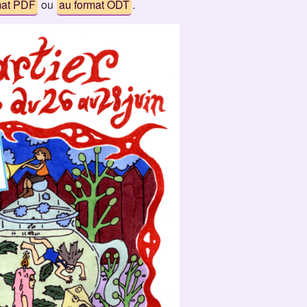
mat PDF
ou
au format ODT
.